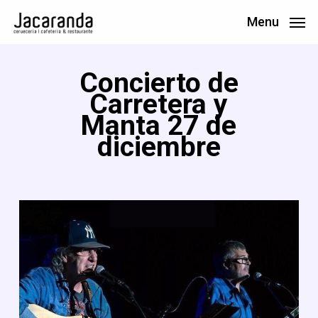
Skip
Menu
to
main
Concierto de
content
Carretera y
Manta 27 de
diciembre